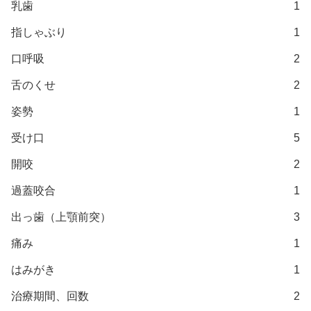
乳歯
1
指しゃぶり
1
口呼吸
2
舌のくせ
2
姿勢
1
受け口
5
開咬
2
過蓋咬合
1
出っ歯（上顎前突）
3
痛み
1
はみがき
1
治療期間、回数
2