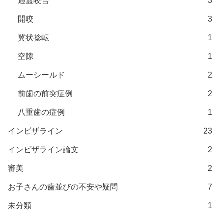
過蓋咬合
3
開咬
3
翼状捻転
1
空隙
1
ムーシールド
2
前歯の前突症例
2
八重歯の症例
1
インビザライン
23
インビザライン論文
2
審美
2
お子さんの歯並びの不安や疑問
7
未分類
1