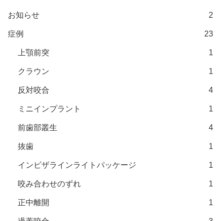
お知らせ
2
症例
23
上顎前突
1
クラウン
1
反対咬合
4
ミニインプラント
1
前歯部叢生
4
抜歯
1
インビザラインライトパッケージ
1
咬み合わせのずれ
1
正中離開
1