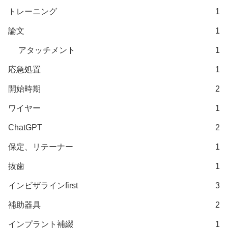
トレーニング
1
論文
1
アタッチメント
1
応急処置
1
開始時期
2
ワイヤー
1
ChatGPT
2
保定、リテーナー
1
抜歯
1
インビザラインfirst
3
補助器具
2
インプラント補綴
1