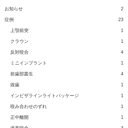
お知らせ
2
症例
23
上顎前突
1
クラウン
1
反対咬合
4
ミニインプラント
1
前歯部叢生
4
抜歯
1
インビザラインライトパッケージ
1
咬み合わせのずれ
1
正中離開
1