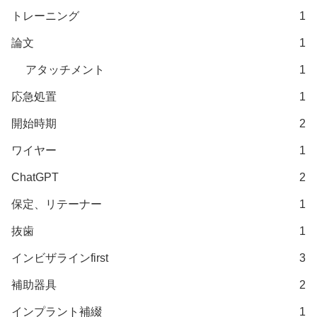
トレーニング
1
論文
1
アタッチメント
1
応急処置
1
開始時期
2
ワイヤー
1
ChatGPT
2
保定、リテーナー
1
抜歯
1
インビザラインfirst
3
補助器具
2
インプラント補綴
1