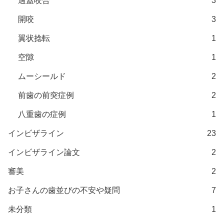
過蓋咬合
3
開咬
3
翼状捻転
1
空隙
1
ムーシールド
2
前歯の前突症例
2
八重歯の症例
1
インビザライン
23
インビザライン論文
2
審美
2
お子さんの歯並びの不安や疑問
7
未分類
1