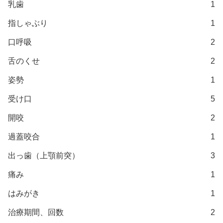
乳歯
1
指しゃぶり
1
口呼吸
2
舌のくせ
2
姿勢
1
受け口
5
開咬
2
過蓋咬合
1
出っ歯（上顎前突）
3
痛み
1
はみがき
1
治療期間、回数
2