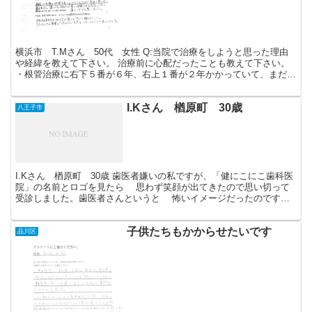
横浜市 T.Mさん 50代 女性 Q:当院で治療をしようと思った理由
や経緯を教えて下さい。 治療前に心配だったことも教えて下さい。
・根管治療に右下５番が６年、右上１番が２年かかっていて、まだ終
わりが見えなかった事。特に右上１番が差し歯が取...
I.Kさん 楢原町 30歳
八王子市
I.Kさん 楢原町 30歳 歯医者嫌いの私ですが、「健にこにこ歯科医
院」の名前とロゴを見たら 思わず笑顔が出てきたので思い切って
受診しました。歯医者さんというと 怖いイメージだったのです
が、「健にこにこ歯科医院」では笑顔のスタッフ が...
子供たちもかからせたいです
品川区