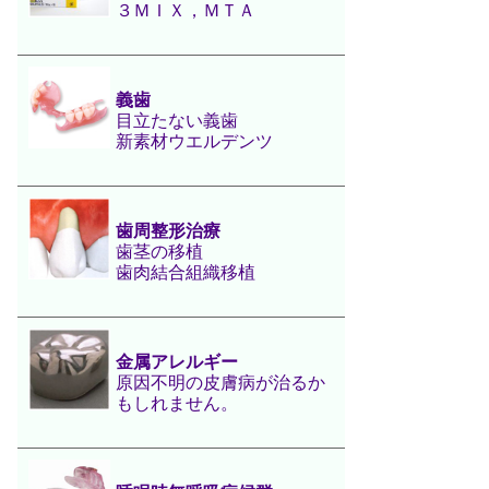
３ＭＩＸ，ＭＴＡ
義歯
目立たない義歯
新素材ウエルデンツ
歯周整形治療
歯茎の移植
歯肉結合組織移植
金属アレルギー
原因不明の皮膚病が治るか
もしれません。