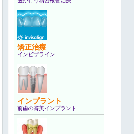
医が行う精密根管治療
矯正治療
インビザライン
インプラント
前歯の審美インプラント