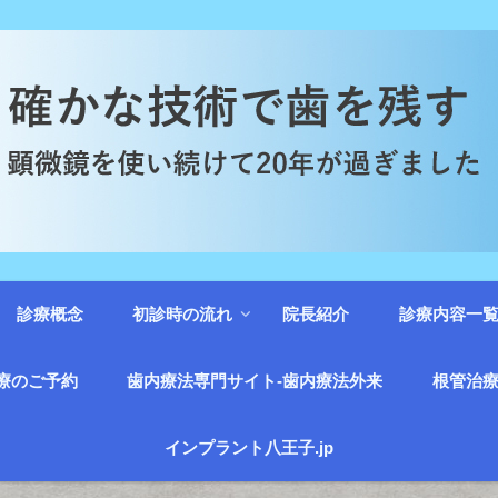
診療概念
初診時の流れ
院長紹介
診療内容一
療のご予約
歯内療法専門サイト-歯内療法外来
根管治療
インプラント八王子.jp