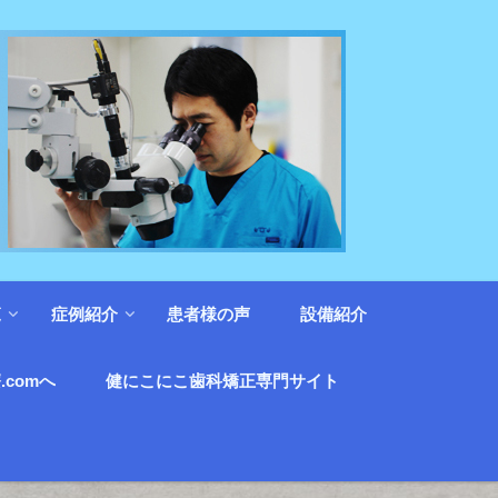
覧
症例紹介
患者様の声
設備紹介
.comへ
健にこにこ歯科矯正専門サイト