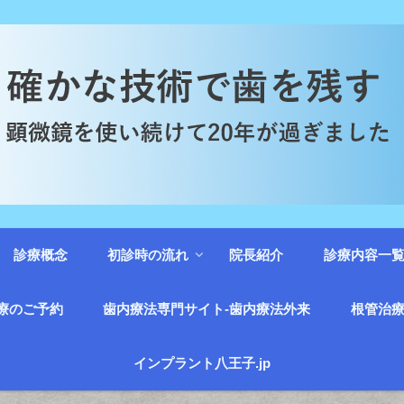
診療概念
初診時の流れ
院長紹介
診療内容一
療のご予約
歯内療法専門サイト-歯内療法外来
根管治療
インプラント八王子.jp