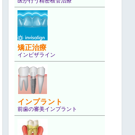
医が行う精密根管治療
矯正治療
インビザライン
インプラント
前歯の審美インプラント