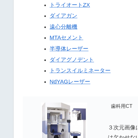
トライオートZX
ダイアガン
遠心分離機
MTAセメント
半導体レーザー
ダイアグノデント
トランスイルミネーター
NdYAGレーザー
歯科用CT
３次元画像
は欠かせな