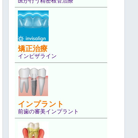
医が行う精密根管治療
矯正治療
インビザライン
インプラント
前歯の審美インプラント