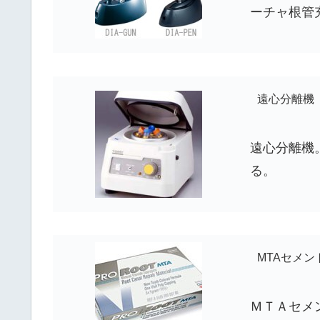
ーチャ根管
遠心分離機
遠心分離機
る。
MTAセメン
ＭＴＡセメ