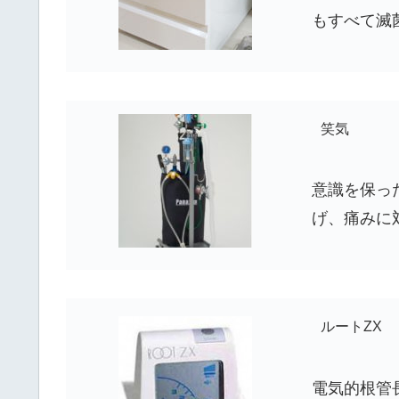
もすべて滅
笑気
意識を保っ
げ、痛みに
ルートZX
電気的根管