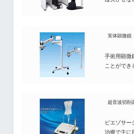
実体顕微鏡
手術用顕微
ことができ
超音波切削
ピエゾサー
治療で主に