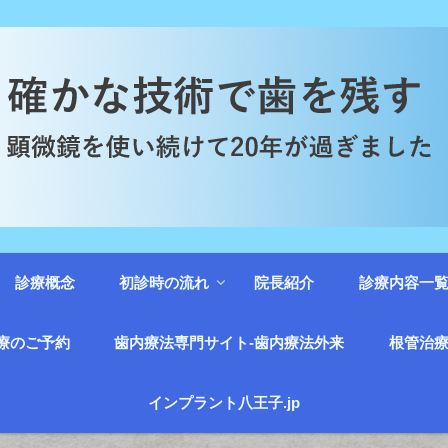
診療概念
初診時の流れ
院長紹介
診療内容一
療のご予約
歯内療法専門サイト-歯内療法外来
根管治療
インプラント八王子.jp