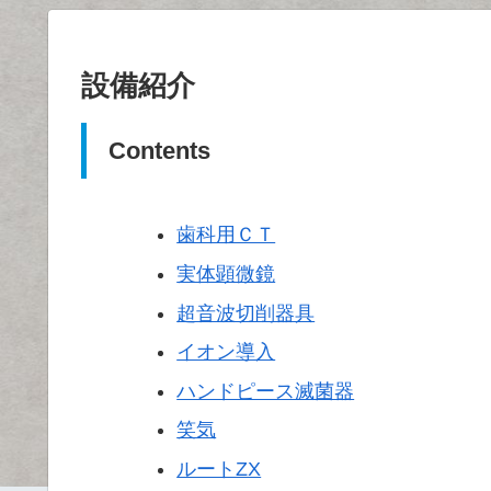
設備紹介
Contents
歯科用ＣＴ
実体顕微鏡
超音波切削器具
イオン導入
ハンドピース滅菌器
笑気
ルートZX