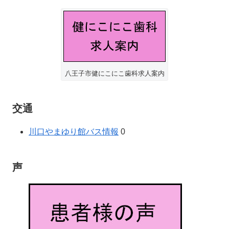
八王子市健にこにこ歯科求人案内
交通
川口やまゆり館バス情報
0
声