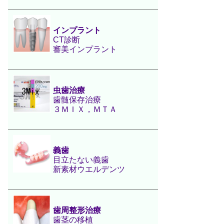
インプラント
CT診断
審美インプラント
虫歯治療
歯髄保存治療
３ＭＩＸ，ＭＴＡ
義歯
目立たない義歯
新素材ウエルデンツ
歯周整形治療
歯茎の移植