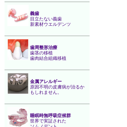
義歯
目立たない義歯
新素材ウエルデンツ
歯周整形治療
歯茎の移植
歯肉結合組織移植
金属アレルギー
原因不明の皮膚病が治るか
もしれません。
睡眠時無呼吸症候群
世界で実証された
ソムノデント