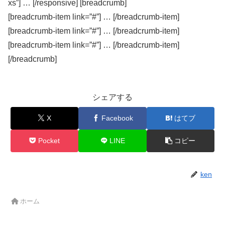
xs”] … [/responsive] [breadcrumb]
[breadcrumb-item link=”#”] … [/breadcrumb-item]
[breadcrumb-item link=”#”] … [/breadcrumb-item]
[breadcrumb-item link=”#”] … [/breadcrumb-item]
[/breadcrumb]
シェアする
X
Facebook
はてブ
Pocket
LINE
コピー
ken
ホーム