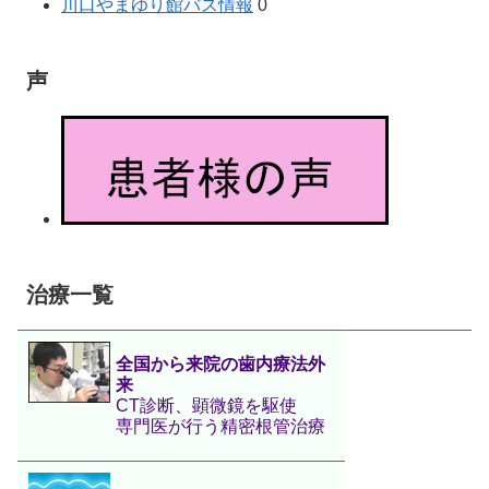
川口やまゆり館バス情報
0
声
治療一覧
全国から来院の歯内療法外
来
CT診断、顕微鏡を駆使
専門医が行う精密根管治療