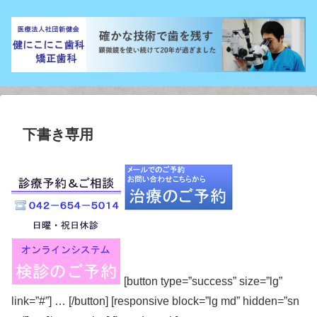
下書き専用
[button type=”success” size=”lg”
link=”#”] … [/button] [responsive block=”lg md” hidden=”sn