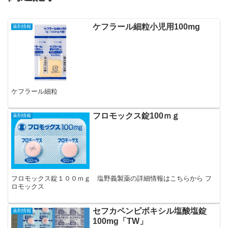
ケフラール細粒小児用100mg
薬剤情報
ケフラール細粒
フロモックス錠100ｍｇ
薬剤情報
フロモックス錠１００ｍｇ 塩野義製薬の詳細情報はこちらから フ
ロモックス
セフカペンピボキシル塩酸塩錠
薬剤情報
100mg「TW」