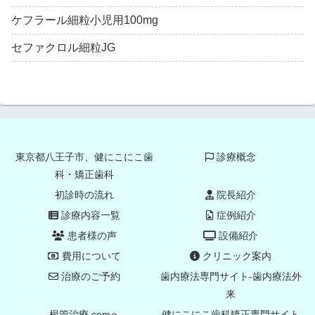
ケフラール細粒小児用100mg
セファクロル細粒JG
東京都八王子市、健にこにこ歯
診療概念
科・矯正歯科
初診時の流れ
院長紹介
診療内容一覧
症例紹介
患者様の声
設備紹介
費用について
クリニック案内
治療のご予約
歯内療法専門サイト-歯内療法外
来
根管治療.comへ
健にこにこ歯科矯正専門サイト