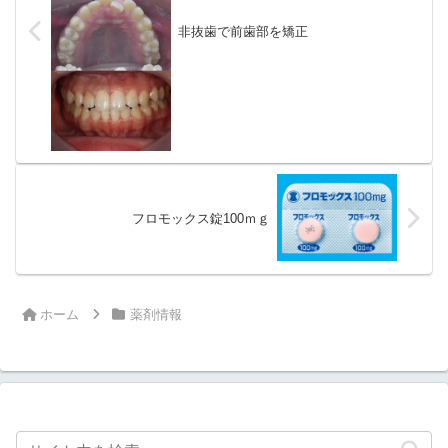
非抜歯で前歯部を矯正
フロモックス錠100ｍｇ
ホーム
薬剤情報