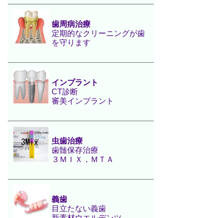
歯周病治療
定期的なクリーニングが歯
を守ります
インプラント
CT診断
審美インプラント
虫歯治療
歯髄保存治療
３ＭＩＸ，ＭＴＡ
義歯
目立たない義歯
新素材ウエルデンツ