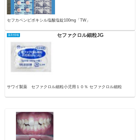
セフカペンピボキシル塩酸塩錠100mg「TW」
セファクロル細粒JG
薬剤情報
サワイ製薬 セファクロル細粒小児用１０％ セファクロル細粒